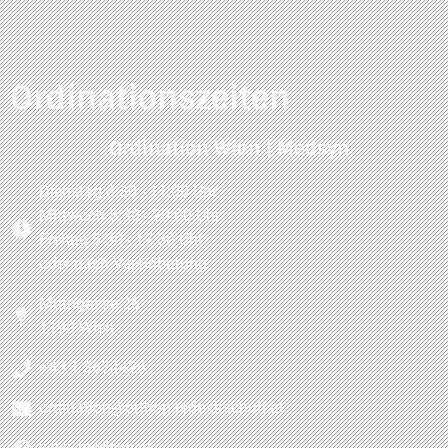
Ordinationszeiten
Ordination Wien | Medsyn
Dienstag 8:30 - 11:00 Uhr
Mittwoch 8:30 - 20:00 Uhr
Freitag 8:30 - 17:30 Uhr
oder nach Vereinbarung
Muthgasse 26
1190 Wien
+43 1 3674426
ordination@orthopaede-drschuh.at
www.medsyn.at