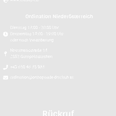
Ordination Niederösterreich
Dienstag 13:00 - 20:00 Uhr
Donnerstag 14:00 - 19:00 Uhr
oder nach Vereinbarung
Novomaticstraße 14
2352 Gumpoldskirchen
+43 650 46 35 983
ordination@orthopaede-drschuh.at
Rückruf