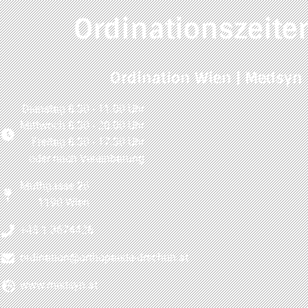
Ordinationszeite
Ordination Wien | Medsyn
Dienstag 8:30 - 11:00 Uhr
Mittwoch 8:30 - 20:00 Uhr
Freitag 8:30 - 17:30 Uhr
oder nach Vereinbarung
Muthgasse 26
1190 Wien
+43 1 3674426
ordination@orthopaede-drschuh.at
www.medsyn.at