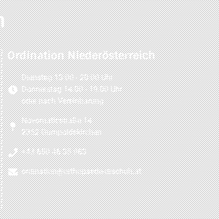
n
Ordination Niederösterreich
Dienstag 13:00 - 20:00 Uhr
Donnerstag 14:00 - 19:00 Uhr
oder nach Vereinbarung
Novomaticstraße 14
2352 Gumpoldskirchen
+43 650 46 35 983
ordination@orthopaede-drschuh.at