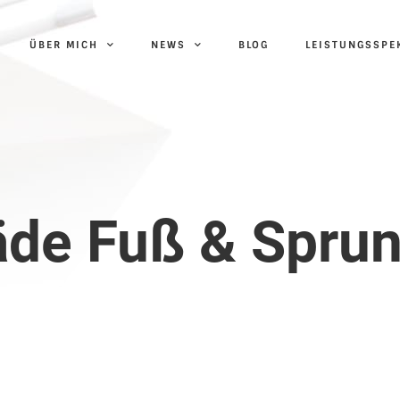
ÜBER MICH
NEWS
BLOG
LEISTUNGS­SP
äde Fuß & Spru