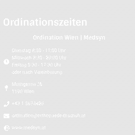
Ordinationszeiten
Ordination Wien | Medsyn
Dienstag 8:30 - 11:00 Uhr
Mittwoch 8:30 - 20:00 Uhr
Freitag 8:30 - 17:30 Uhr
oder nach Vereinbarung
Muthgasse 26
1190 Wien
+43 1 3674426
ordination@orthopaede-drschuh.at
www.medsyn.at