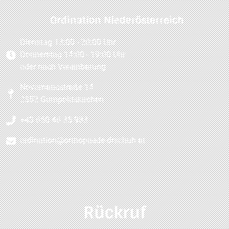
Ordination Niederösterreich
Dienstag 13:00 - 20:00 Uhr
Donnerstag 14:00 - 19:00 Uhr
oder nach Vereinbarung
Novomaticstraße 14
2352 Gumpoldskirchen
+43 650 46 35 983
ordination@orthopaede-drschuh.at
Rückruf