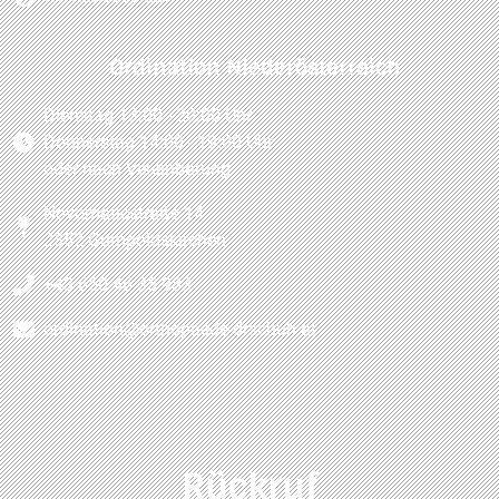
Ordination Niederösterreich
Dienstag 13:00 - 20:00 Uhr
Donnerstag 14:00 - 19:00 Uhr
oder nach Vereinbarung
Novomaticstraße 14
2352 Gumpoldskirchen
+43 650 46 35 983
ordination@orthopaede-drschuh.at
Rückruf