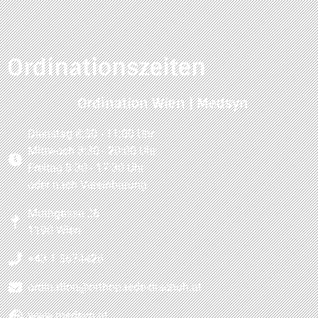
Ordinationszeiten
Ordination Wien | Medsyn
Dienstag 8:30 - 11:00 Uhr
Mittwoch 8:30 - 20:00 Uhr
Freitag 8:30 - 17:30 Uhr
oder nach Vereinbarung
Muthgasse 26
1190 Wien
+43 1 3674426
ordination@orthopaede-drschuh.at
www.medsyn.at