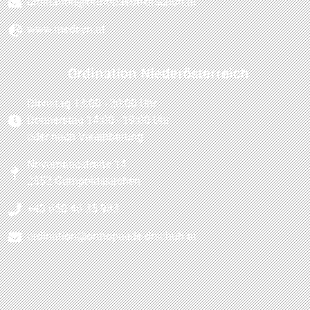
ordination@orthopaede-drschuh.at
www.medsyn.at
Ordination Niederösterreich
Dienstag 13:00 - 20:00 Uhr
Donnerstag 14:00 - 19:00 Uhr
oder nach Vereinbarung
Novomaticstraße 14
2352 Gumpoldskirchen
+43 650 46 35 983
ordination@orthopaede-drschuh.at