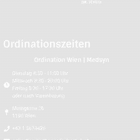
Ordinationszeiten
Ordination Wien | Medsyn
Dienstag 8:30 - 11:00 Uhr
Mittwoch 8:30 - 20:00 Uhr
Freitag 8:30 - 17:30 Uhr
oder nach Vereinbarung
Muthgasse 26
1190 Wien
+43 1 3674426