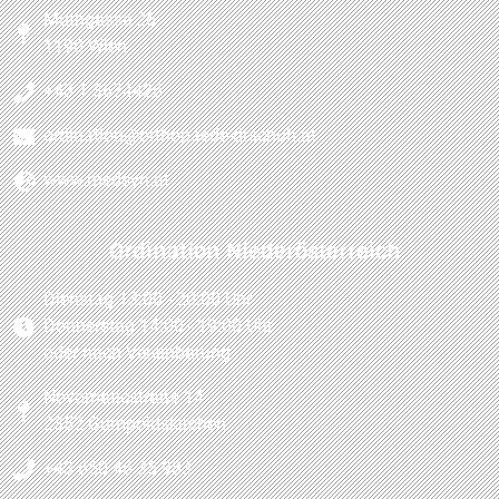
Muthgasse 26
1190 Wien
+43 1 3674426
ordination@orthopaede-drschuh.at
www.medsyn.at
Ordination Niederösterreich
Dienstag 13:00 - 20:00 Uhr
Donnerstag 14:00 - 19:00 Uhr
oder nach Vereinbarung
Novomaticstraße 14
2352 Gumpoldskirchen
+43 650 46 35 983