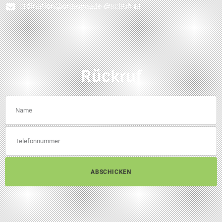
ordination@orthopaede-drschuh.at
Rückruf
ABSCHICKEN