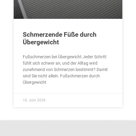
Schmerzende Füße durch
Übergewicht
Fußschmerzen bei Übergewicht Jeder Schritt
fühlt sich schwer an, und der Alltag wird
zunehmend von Schmerzen bestimmt? Damit
sind Sie nicht allein. Fußschmerzen durch
Übergewicht
16. Juni 2026