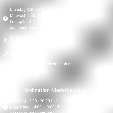
Dienstag 8:30 - 11:00 Uhr
Mittwoch 8:30 - 20:00 Uhr
Freitag 8:30 - 17:30 Uhr
oder nach Vereinbarung
Muthgasse 26
1190 Wien
+43 1 3674426
ordination@orthopaede-drschuh.at
www.medsyn.at
Ordination Niederösterreich
Dienstag 13:00 - 20:00 Uhr
Donnerstag 14:00 - 19:00 Uhr