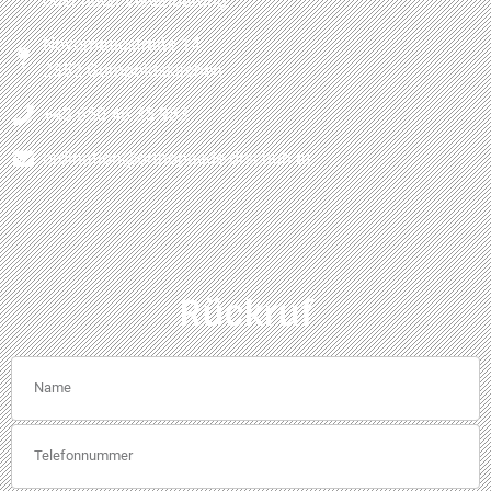
oder nach Vereinbarung
Novomaticstraße 14
2352 Gumpoldskirchen
+43 650 46 35 983
ordination@orthopaede-drschuh.at
Rückruf