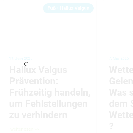
Fuß
•
Hallux Valgus
19. June 2025
7. May 2025
Hallux Valgus
Wette
Prävention:
Gele
Frühzeitig handeln,
Was s
um Fehlstellungen
dem 
zu verhindern
Wett
?
weiterlesen >>