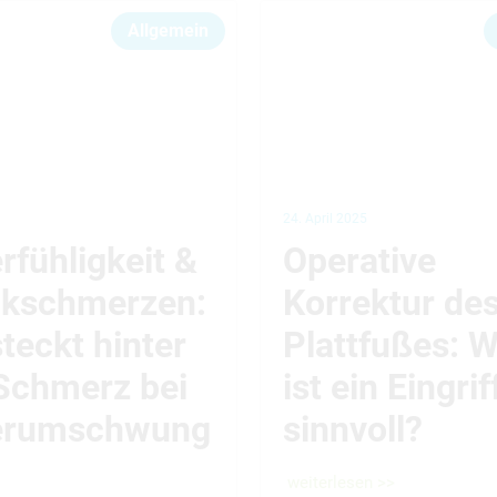
Allgemein
24. April 2025
rfühligkeit &
Operative
nkschmerzen:
Korrektur de
teckt hinter
Plattfußes: 
Schmerz bei
ist ein Eingrif
erumschwung
sinnvoll?
weiterlesen >>