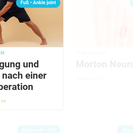
Fuß
•
Ankle joint
026
15. December 2025
gung und
Morton Neu
 nach einer
weiterlesen >>
eration
 >>
Allgemein
•
Fuß
Allg