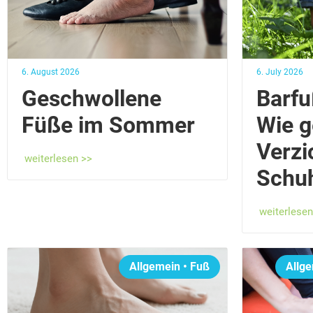
6. August 2026
6. July 2026
Geschwollene
Barfu
Füße im Sommer
Wie g
Verzi
weiterlesen >>
Schuh
weiterlesen
Allgemein
•
Fuß
Allg