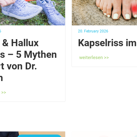
6
20. February 2026
 & Hallux
Kapselriss i
s – 5 Mythen
weiterlesen >>
t von Dr.
h
 >>