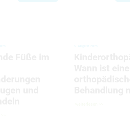
2025
5. August 2025
nde Füße im
Kinderorthop
Wann ist eine
nderungen
orthopädisch
eugen und
Behandlung n
ndeln
weiterlesen >>
 >>