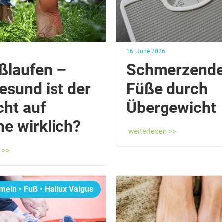
16. June 2026
ßlaufen –
Schmerzend
esund ist der
Füße durch
cht auf
Übergewicht
e wirklich?
weiterlesen >>
 >>
emein
•
Fuß
•
Hallux Valgus