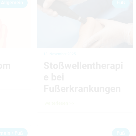
Allgemein
Fuß
13. November 2025
rom
Stoßwellentherapi
e bei
Fußerkrankungen
weiterlesen >>
emein
•
Fuß
Fuß