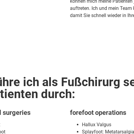
können mich meine Patienten j
auftreten. Ich und mein Tea
damit Sie schnell wieder in Ih
hre ich als Fußchirurg se
tienten durch:
 surgeries
forefoot operations
t
Hallux Valgus
oot
Splayfoot: Metatarsalgia