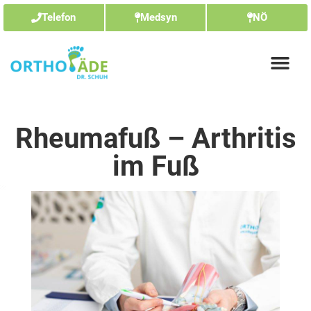
Telefon
Medsyn
NÖ
Rheumafuß – Arthritis
im Fuß