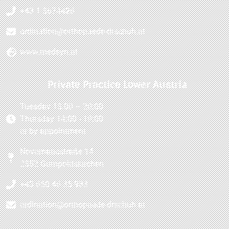
+43 1 3674426
ordination@orthopaede-drschuh.at
www.medsyn.at
Private Practice Lower Austria
Tuesday 13:00 – 20:00
Thursday 14:00 - 19:00
or by appointment
Novomaticstraße 14
2352 Gumpoldskirchen
+43 650 46 35 983
ordination@orthopaede-drschuh.at