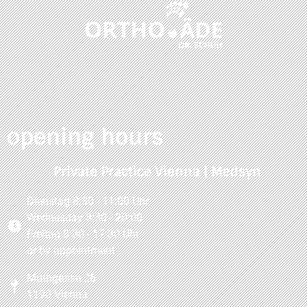
opening hours
Private Practice Vienna | Medsyn
Dienstag 8:30 - 11:00 Uhr
Wednesday 8:30 - 20:00
Freitag 8:30 - 17:30 Uhr
or by appointment
Muthgasse 26
1190 Vienna