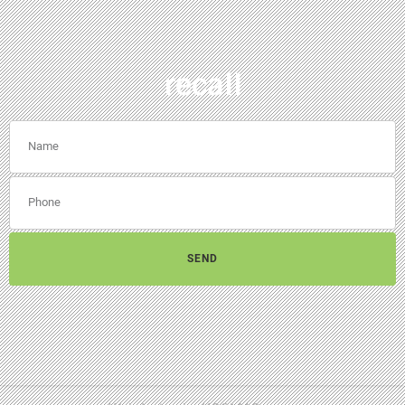
recall
SEND