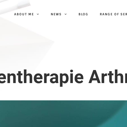
ABOUT ME
NEWS
BLOG
RANGE OF SE
n­therapie Arth