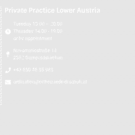
Private Practice Lower Austria
Tuesday 13:00 – 20:00
Thursday 14:00 - 19:00
or by appointment
Novomaticstraße 14
2352 Gumpoldskirchen
+43 650 46 35 983
ordination@orthopaede-drschuh.at