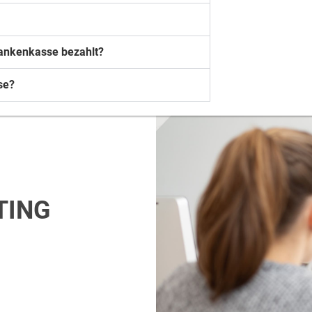
rankenkasse bezahlt?
se?
TING