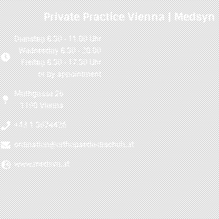
Private Practice Vienna | Medsyn
Dienstag 8:30 - 11:00 Uhr
Wednesday 8:30 - 20:00
Freitag 8:30 - 17:30 Uhr
or by appointment
Muthgasse 26
1190 Vienna
+43 1 3674426
ordination@orthopaede-drschuh.at
www.medsyn.at