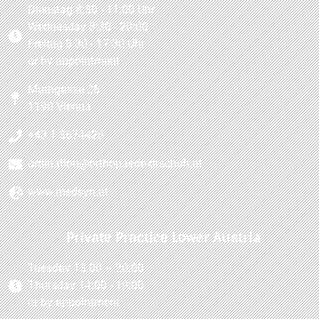
Dienstag 8:30 - 11:00 Uhr
Wednesday 8:30 - 20:00
Freitag 8:30 - 17:30 Uhr
or by appointment
Muthgasse 26
1190 Vienna
+43 1 3674426
ordination@orthopaede-drschuh.at
www.medsyn.at
Private Practice Lower Austria
Tuesday 13:00 – 20:00
Thursday 14:00 - 19:00
or by appointment