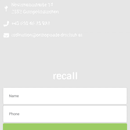
Novomaticstraße 14
2352 Gumpoldskirchen
+43 650 46 35 983
ordination@orthopaede-drschuh.at
recall