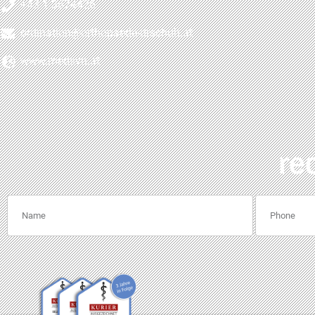
+43 1 3674426
ordination@orthopaede-drschuh.at
www.medsyn.at
re