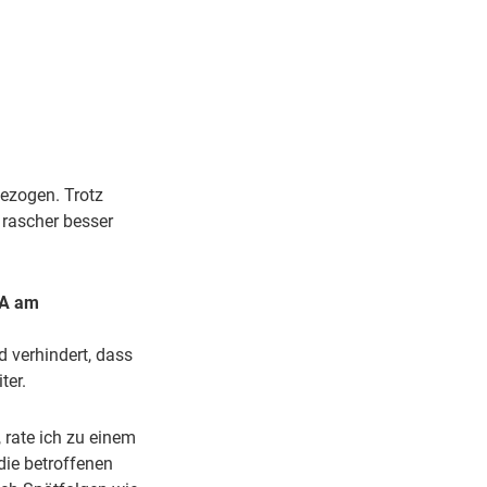
ezogen. Trotz
 rascher besser
OA am
d verhindert, dass
ter.
 rate ich zu einem
die betroffenen