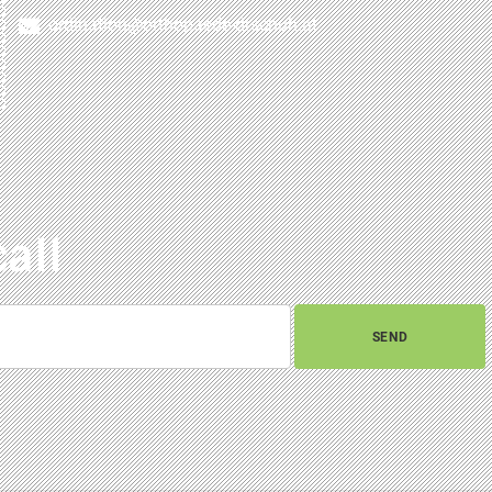
ordination@orthopaede-drschuh.at
call
SEND