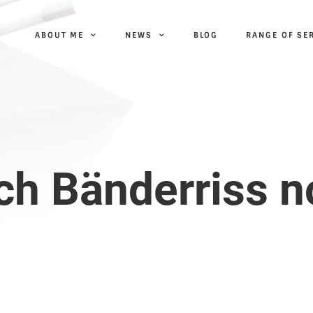
ABOUT ME
NEWS
BLOG
RANGE OF SE
ch Bänderriss n