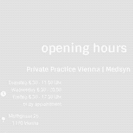
opening hours
Private Practice Vienna | Medsyn
Dienstag 8:30 - 11:00 Uhr
Wednesday 8:30 - 20:00
Freitag 8:30 - 17:30 Uhr
or by appointment
Muthgasse 26
1190 Vienna