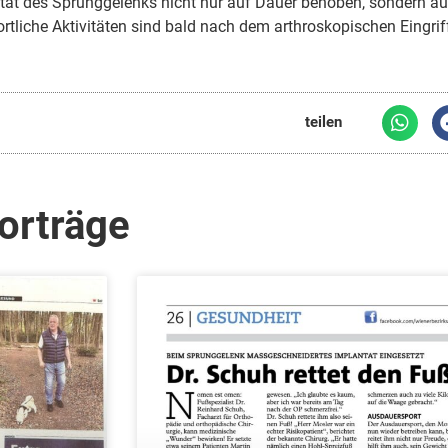
lität des Sprunggelenks nicht nur auf Dauer behoben, sondern a
tliche Aktivitäten sind bald nach dem arthroskopischen Eingrif
teilen
orträge