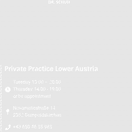
Private Practice Lower Austria
Tuesday 13:00 – 20:00
Thursday 14:00 - 19:00
or by appointment
Novomaticstraße 14
2352 Gumpoldskirchen
+43 650 46 35 983